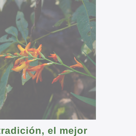
e
n
t
radición, el mejor
e