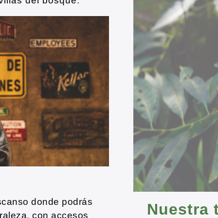
villas del bosque.
escanso donde podrás
Nuestra t
uraleza, con accesos