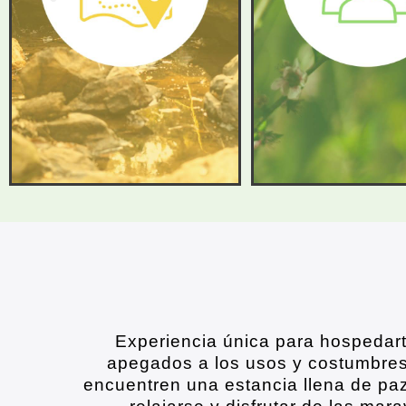
A
n
t
e
Experiencia única para hospedart
apegados a los usos y costumbres
encuentren una estancia llena de pa
r