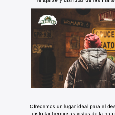
relajarse y disfrutar de las mara
i
o
r
Ofrecemos un lugar ideal para el d
disfrutar hermosas vistas de la nat