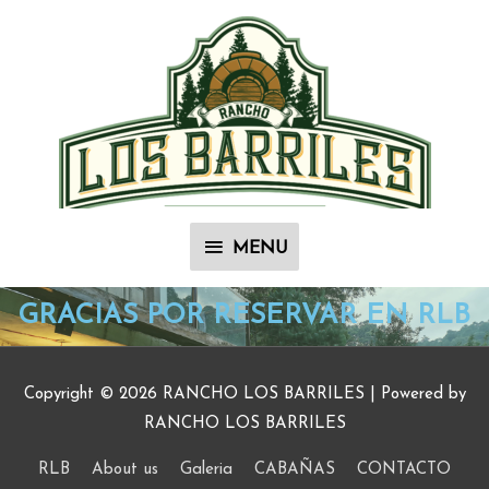
Ir
MENU
al
contenido
MENU
GRACIAS POR RESERVAR EN RLB
Copyright © 2026
RANCHO LOS BARRILES
| Powered by
RANCHO LOS BARRILES
RLB
About us
Galeria
CABAÑAS
CONTACTO